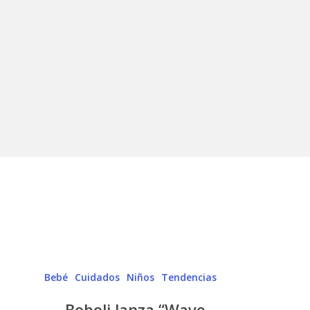
Profesionales de la salud y del periodismo se
unen para brindarte información veraz y útil.
UTILIDAD REAL
El contenido de nuestra web, y los productos a la
venta en la tienda, están seleccionados para ti.
Bebé
Cuidados
Niños
Tendencias
Boboli lanza “Wave