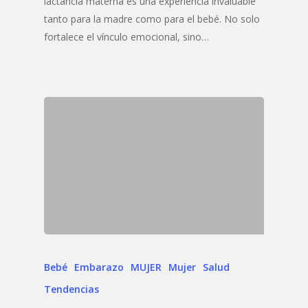
lactancia materna es una experiencia invaluable
tanto para la madre como para el bebé. No solo
fortalece el vínculo emocional, sino…
Bebé
Embarazo
MUJER
Mujer
Salud
Tendencias