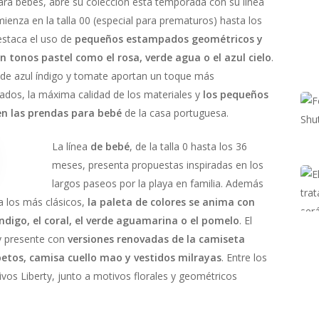
ara bebés, abre su colección esta temporada con su línea
ienza en la talla 00 (especial para prematuros) hasta los
estaca el uso de
pequeños estampados geométricos y
n tonos pastel como el rosa, verde agua o el azul cielo
.
 de azul índigo y tomate aportan un toque más
dos, la máxima calidad de los materiales y
los pequeños
en las prendas para bebé
de la casa portuguesa.
La línea
de bebé
, de la talla 0 hasta los 36
meses, presenta propuestas inspiradas en los
largos paseos por la playa en familia. Además
a los más clásicos,
la paleta de colores se anima con
ndigo, el coral, el verde aguamarina o el pomelo
. El
y presente con
versiones renovadas de la camiseta
etos, camisa cuello mao y vestidos milrayas
. Entre los
vos Liberty, junto a motivos florales y geométricos