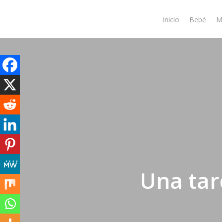
Skip
to
Inicio
Bebé
M
main
content
Una tar