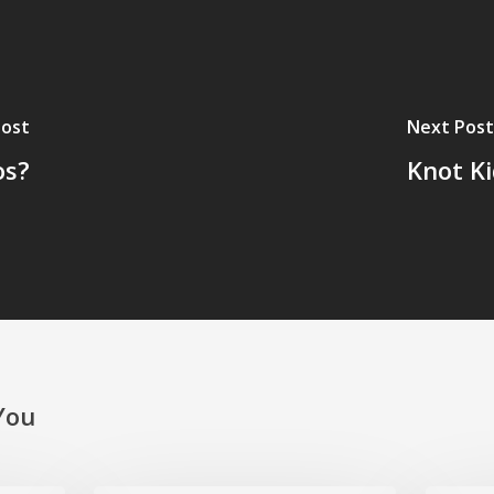
Post
Next Post
os?
Knot Ki
You