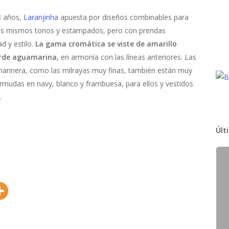
 8 años,
Laranjinha
apuesta por diseños combinables para
los mismos tonos y estampados, pero con prendas
d y estilo.
La gama cromática se viste de amarillo
verde aguamarina
, en armonía con las líneas anteriores. Las
marinera, como las milrayas muy finas, también están muy
rmudas en navy, blanco y frambuesa, para ellos y vestidos
.
Últ