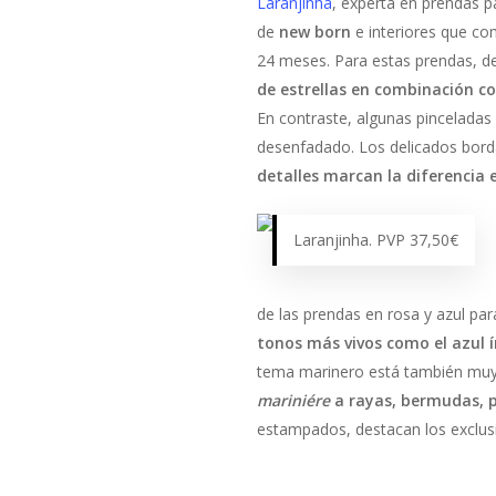
Laranjinha
, experta en prendas p
de
new born
e interiores que com
24 meses. Para estas prendas, d
de estrellas en combinación co
En contraste, algunas pinceladas
desenfadado. Los delicados borda
detalles marcan la diferencia 
Laranjinha. PVP 37,50€
de las prendas en rosa y azul par
tonos más vivos como el azul í
tema marinero está también mu
mariniére
a rayas, bermudas, p
estampados, destacan los exclusi