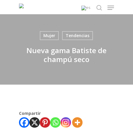
Skip
Menu
to
search
main
content
Mujer
Tendencias
Nueva gama Batiste de
champú seco
Compartir