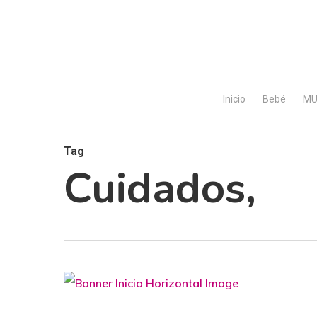
Skip
to
main
content
Inicio
Bebé
MU
Tag
Cuidados,