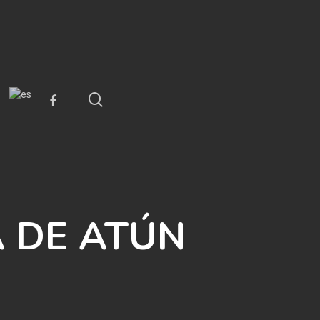
search
facebook
A DE ATÚN