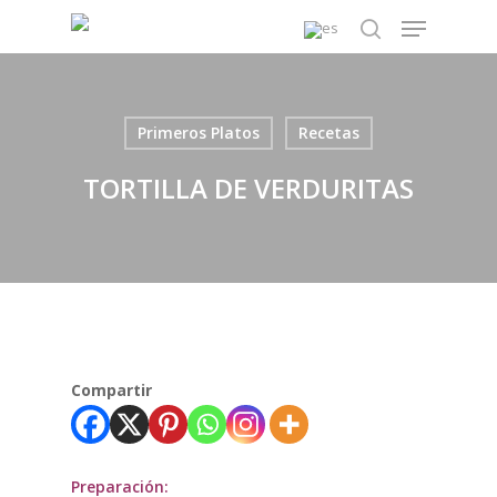
Skip
Menu
to
search
main
content
Primeros Platos
Recetas
TORTILLA DE VERDURITAS
Compartir
Preparación: