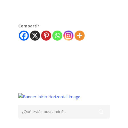
Compartir
Consejos,
Enuresis
Niños
Pipí