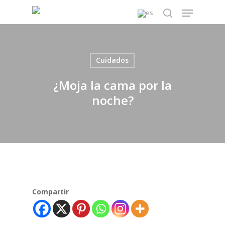
Skip
Menu
to
search
main
content
Cuidados
¿Moja la cama por la
noche?
Compartir