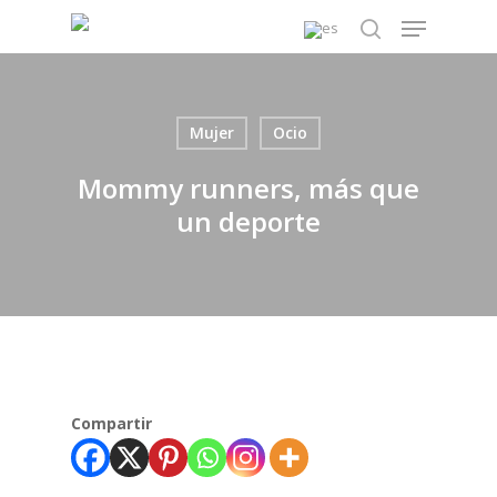
Skip
Menu
to
search
main
content
Mujer
Ocio
Mommy runners, más que
un deporte
Compartir