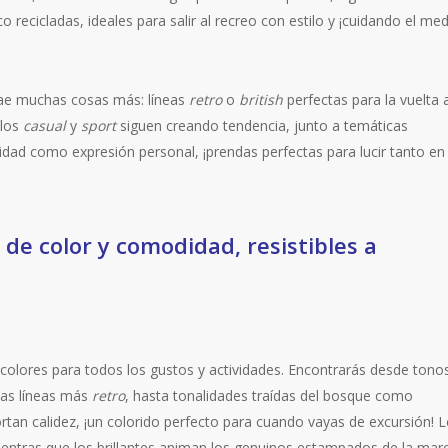
o recicladas, ideales para salir al recreo con estilo y ¡cuidando el me
ae muchas cosas más: líneas
retro
o
british
perfectas para la vuelta a
ilos
casual
y
sport
siguen creando tendencia, junto a temáticas
idad como expresión personal, ¡prendas perfectas para lucir tanto en 
 de color y comodidad, resistibles a
y colores para todos los gustos y actividades. Encontrarás desde tono
 las líneas más
retro
, hasta tonalidades traídas del bosque como
tan calidez, ¡un colorido perfecto para cuando vayas de excursión! 
ientras que los brillantes animan los genuinos estampados de la mar