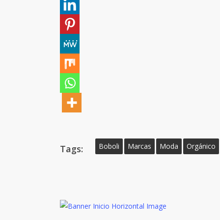
Boboli
Marcas
Moda
Orgánico
Tags: