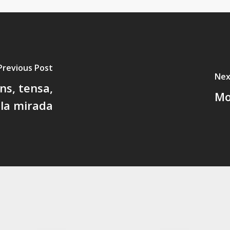
Previous Post
Nex
ins, tensa,
Mo
 la mirada