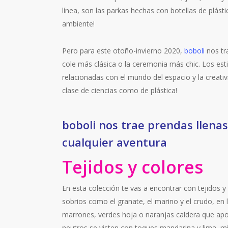
línea, son las parkas hechas con botellas de plástic
ambiente!
Pero para este otoño-invierno 2020,
boboli
nos tr
cole más clásica o la ceremonia más chic. Los est
relacionadas con el mundo del espacio y la creativ
clase de ciencias como de plástica!
boboli nos trae prendas llenas
cualquier aventura
Tejidos y colores
En esta colección te vas a encontrar con tejidos 
sobrios como el granate, el marino y el crudo, en
marrones, verdes hoja o naranjas caldera que apor
neutros se visten con toques mandarina y lima, m