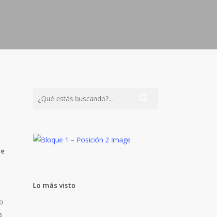
de
Lo más visto
co
a