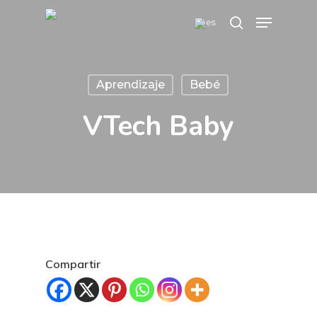
Skip
Menu
search
to
main
content
Aprendizaje
Bebé
VTech Baby
Compartir