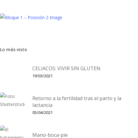
Aprendizaje
Bebé
Lo más visto
VTech Baby
Novedades de VTech Baby: diversión y aprendizaje para los
CELIACOS: VIVIR SIN GLUTEN
niños VTech es la empresa líder en el sector de juguetes
19/03/2021
electrónicos educativos. Como todos los años, VTech presenta
su…
Retorno a la fertilidad tras el parto y la
lactancia
05/04/2021
Mano-boca-pie