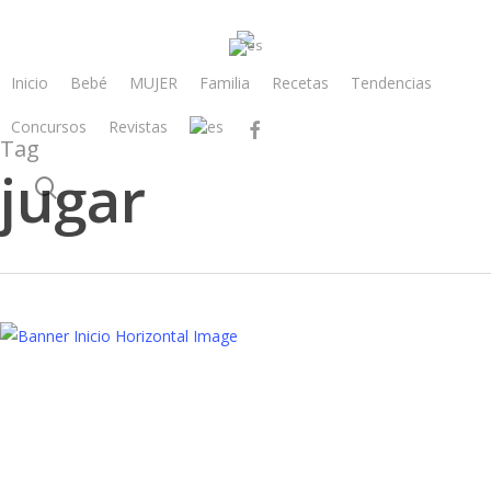
Skip
to
main
Inicio
Bebé
MUJER
Familia
Recetas
Tendencias
content
Concursos
Revistas
facebook
Tag
jugar
search