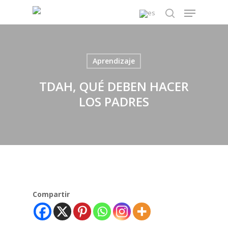
Skip
Menu
to
search
main
content
Aprendizaje
TDAH, QUÉ DEBEN HACER
LOS PADRES
Compartir