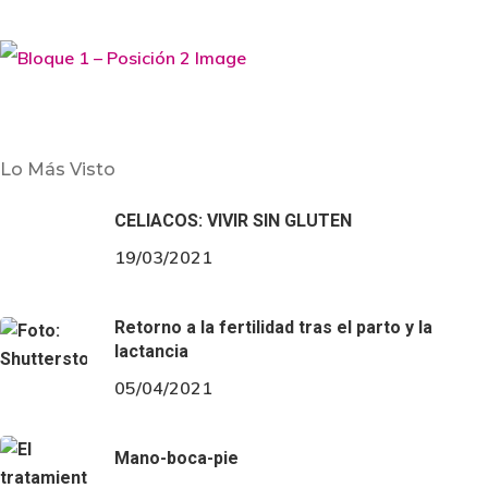
Tendencias
COLECCIÓN PRIMAVERA TETÉ &
Lo Más Visto
MARTINA
CELIACOS: VIVIR SIN GLUTEN
COLECCIÓN PRIMAVERA TETÉ & MARTINA Inspirada
19/03/2021
en la delicada estética de la obra de Jane Austen,
Retorno a la fertilidad tras el parto y la
lactancia
época influenciada, a su vez, en los detalles y diseños
05/04/2021
orte imperio de…
Mano-boca-pie