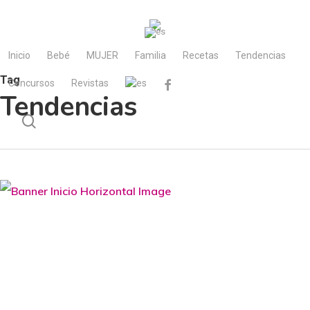
Skip
to
main
Inicio
Bebé
MUJER
Familia
Recetas
Tendencias
content
Tag
Concursos
Revistas
facebook
Tendencias
search