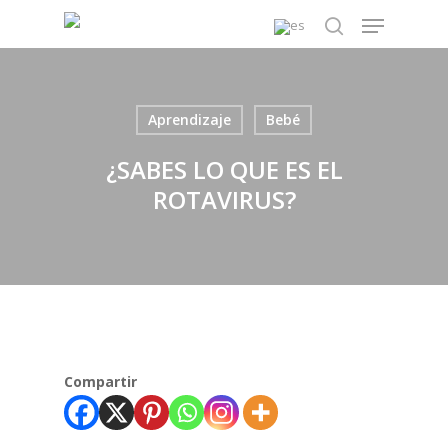
Skip
Menu
to
search
main
content
Aprendizaje
Bebé
¿SABES LO QUE ES EL
ROTAVIRUS?
Compartir