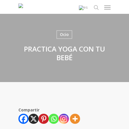
Skip
Menu
to
search
main
content
Ocio
PRACTICA YOGA CON TU
BEBÉ
Compartir