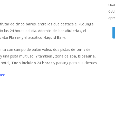
cua
ovul
apr
frutar de
cinco bares
, entre los que destaca el «
Lounge
io las 24 horas del día. Además del bar «
Bulería
«, el
s «
La Plaza
» y el acuático «
Liquid Bar
«.
enta con campo de balón volea, dos pistas de
tenis
de
e
y una pista multiuso. Y también , zona de
spa, biosauna,
 hotel,
Todo incluido 24 horas
y parking para sus clientes.
as: