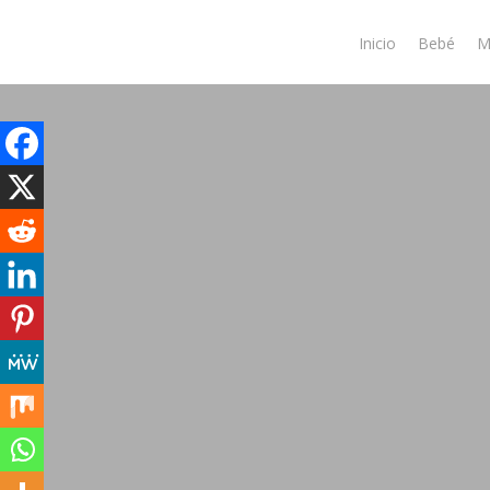
Skip
to
Inicio
Bebé
M
main
content