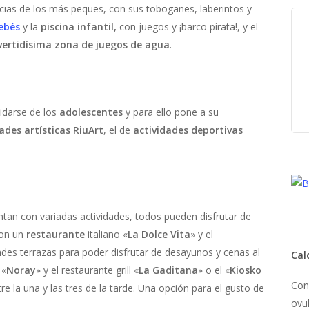
icias de los más peques, con sus toboganes, laberintos y
ebés
y la
piscina infantil,
con juegos y ¡barco pirata!, y el
vertidísima zona de juegos de agua
.
vidarse de los
adolescentes
y para ello pone a su
ades artísticas RiuArt
, el de
actividades deportivas
ntan con variadas actividades, todos pueden disfrutar de
con un
restaurante
italiano «
La Dolce Vita
» y el
des terrazas para poder disfrutar de desayunos y cenas al
Cal
 «
Noray
» y el restaurante grill «
La Gaditana
» o el «
Kiosko
Con
e la una y las tres de la tarde. Una opción para el gusto de
ovul