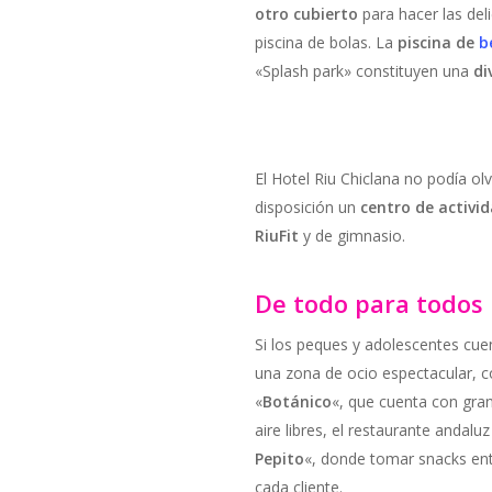
otro cubierto
para hacer las del
piscina de bolas. La
piscina de
b
«Splash park» constituyen una
di
El Hotel Riu Chiclana no podía ol
disposición un
centro de activid
RiuFit
y de gimnasio.
De todo para todos
Si los peques y adolescentes cue
una zona de ocio espectacular, 
«
Botánico
«, que cuenta con gran
aire libres, el restaurante andaluz
Pepito
«, donde tomar snacks entr
cada cliente.