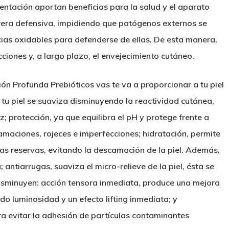
mentación aportan beneficios para la salud y el aparato
arrera defensiva, impidiendo que patógenos externos se
ncias oxidables para defenderse de ellas
. De esta manera,
cciones y, a largo plazo, el envejecimiento cutáneo.
ión Profunda Prebióticos
vas te va a proporcionar a tu piel
tu piel se suaviza disminuyendo la reactividad cutánea,
ez;
protección
, ya que equilibra el pH y protege frente a
lamaciones, rojeces e imperfecciones;
hidratación
, permite
las reservas, evitando la descamación de la piel. Además,
a;
antiarrugas
, suaviza el micro-relieve de la piel, ésta se
disminuyen
: acción tensora inmediata
, produce una mejora
do luminosidad y un efecto lifting inmediata; y
ra evitar la adhesión de partículas contaminantes