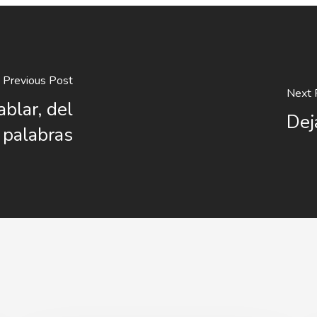
Previous Post
Next 
blar, del
Dej
 palabras