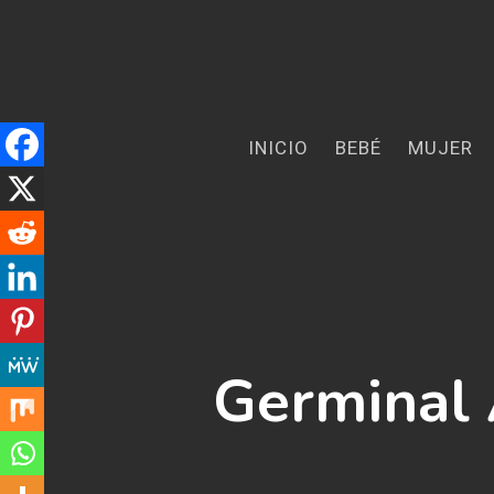
Skip
to
main
content
INICIO
BEBÉ
MUJER
Germinal 