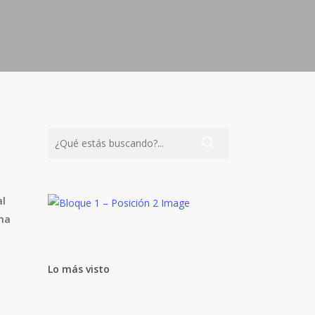
al
ima
Lo más visto