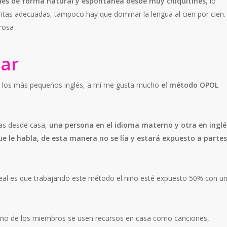
glés de forma natural y espontanea desde muy chiquitines
, lo
ntas adecuadas, tampoco hay que dominar la lengua al cien por cien.
rosa
ar
a los más pequeños inglés, a mí me gusta mucho
el método OPOL
as desde casa,
una persona en el idioma materno y otra en inglé
ue le habla, de esta manera no se lía y estará expuesto a partes
ideal es que trabajando este método el niño esté expuesto 50% con u
 uno de los miembros se usen recursos en casa como canciones,