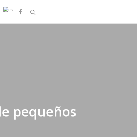
facebook
search
sde pequeños