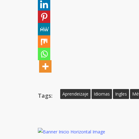
Aprendeizaje
Idiomas
Ingles
Mé
Tags: