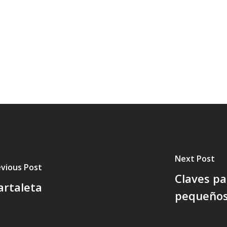
Next Post
vious Post
Claves pa
artaleta
pequeño