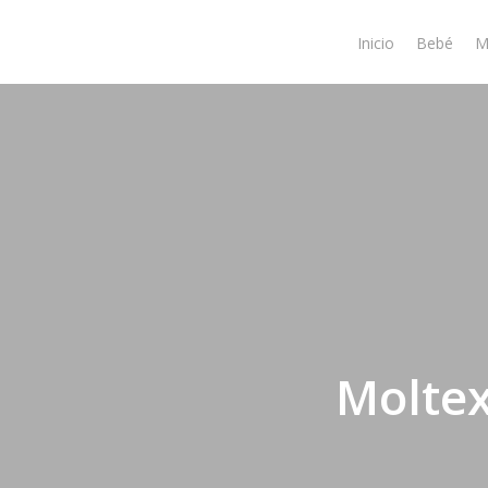
Skip
to
Inicio
Bebé
M
main
content
Molte