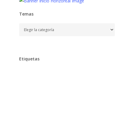
Temas
Temas
Etiquetas
Alimentación
Aprender
Aprendizaje,
Baño,
Bebe,
Bebés,
Belleza
Chocolates
Clarins
Cocina,
Colegio
Cuidados,
Desarrollo,
Dieta,