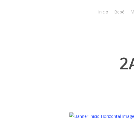
Skip
to
Inicio
Bebé
M
main
content
2