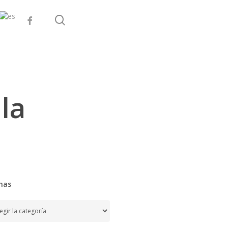
search
facebook
la
mas
as