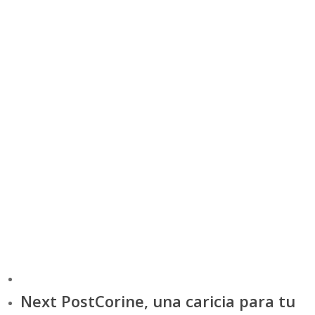
Frutas,
Hidratación
Higiene,
Hábitos,
Juegos,
Juguetes,
Maquillaje
Marcas
Moda
Música,
Navidad,
Niños
Piel,
Postres
Ropa.
Salud
Seguridad,
Sol
Tendencia,
Tratamiento,
Vacaciones,
Verano,
Next Post
Corine, una caricia para tu