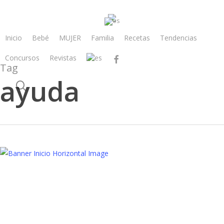
Skip
to
main
Inicio
Bebé
MUJER
Familia
Recetas
Tendencias
content
Concursos
Revistas
facebook
Tag
ayuda
search