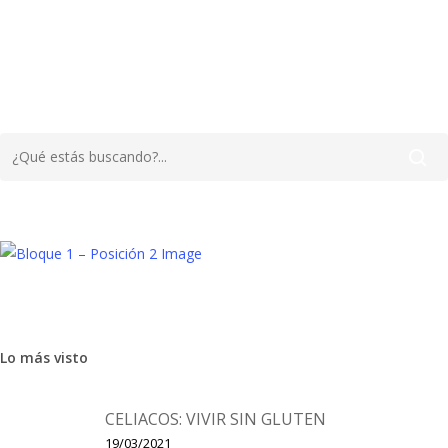
ogrado el control de sus esfínteres. Antiguamente, llegada…
Aprendizaje
Bebé
Lo más visto
Claves para facilitar la incorporación
al cole
CELIACOS: VIVIR SIN GLUTEN
19/03/2021