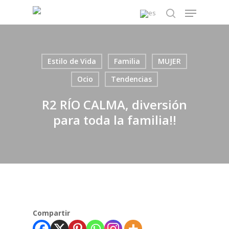
Skip
Menu
to
search
main
content
Estilo de Vida
Familia
MUJER
Ocio
Tendencias
R2 RÍO CALMA, diversión
para toda la familia!!
Compartir