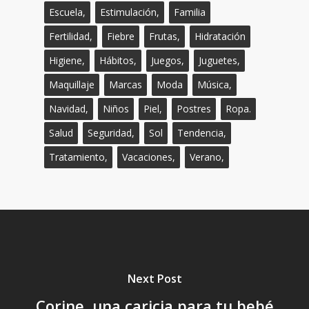
Escuela,
Estimulación,
Familia
Fertilidad,
Fiebre
Frutas,
Hidratación
Higiene,
Hábitos,
Juegos,
Juguetes,
Maquillaje
Marcas
Moda
Música,
Navidad,
Niños
Piel,
Postres
Ropa.
Salud
Seguridad,
Sol
Tendencia,
Tratamiento,
Vacaciones,
Verano,
Next Post
Corine, una caricia para tu bebé