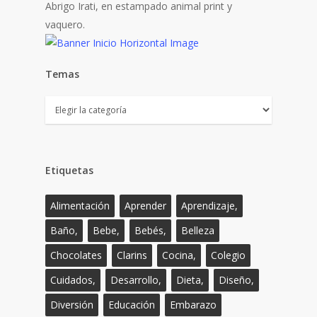
Abrigo Irati, en estampado animal print y
vaquero.
Temas
Temas
Etiquetas
Alimentación
Aprender
Aprendizaje,
Baño,
Bebe,
Bebés,
Belleza
Chocolates
Clarins
Cocina,
Colegio
Cuidados,
Desarrollo,
Dieta,
Diseño,
Diversión
Educación
Embarazo