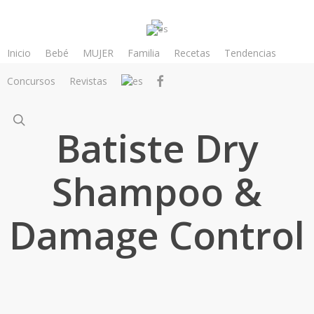
Skip
to
main
Inicio
Bebé
MUJER
Familia
Recetas
Tendencias
content
facebook
Concursos
Revistas
search
Batiste Dry
Shampoo &
Damage Control