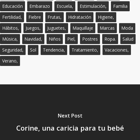
Educación
Embarazo
Escuela,
Estimulación,
Familia
Fertilidad,
Fiebre
Frutas,
Hidratación
Higiene,
Hábitos,
Juegos,
Juguetes,
Maquillaje
Marcas
Moda
Música,
Navidad,
Niños
Piel,
Postres
Ropa.
Salud
Seguridad,
Sol
Tendencia,
Tratamiento,
Vacaciones,
Verano,
Next Post
Corine, una caricia para tu bebé