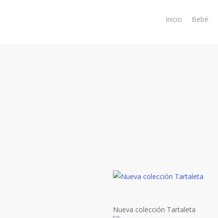
Skip
to
Inicio
Bebé
main
content
Nueva colección Tartaleta