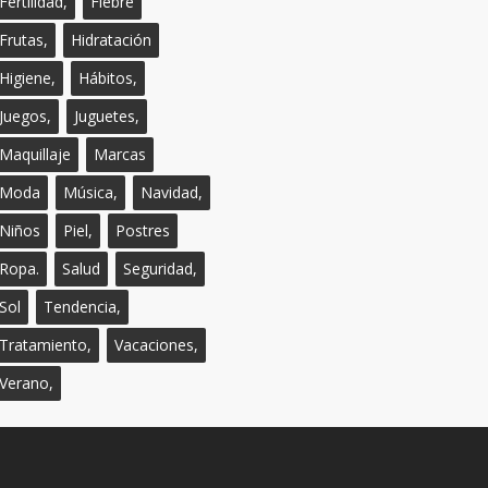
Fertilidad,
Fiebre
Frutas,
Hidratación
Higiene,
Hábitos,
Juegos,
Juguetes,
Maquillaje
Marcas
Moda
Música,
Navidad,
Niños
Piel,
Postres
Ropa.
Salud
Seguridad,
Sol
Tendencia,
Tratamiento,
Vacaciones,
Verano,