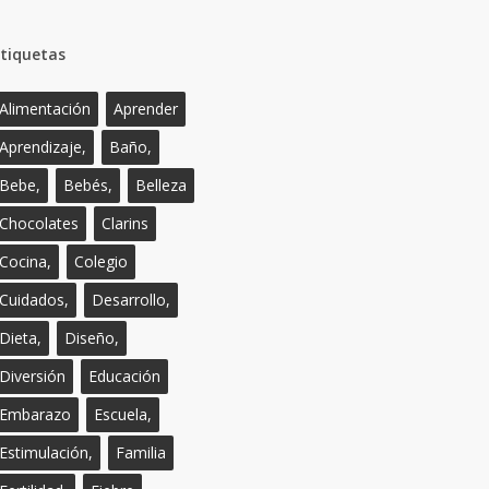
tiquetas
Alimentación
Aprender
Aprendizaje,
Baño,
Bebe,
Bebés,
Belleza
Chocolates
Clarins
Cocina,
Colegio
Cuidados,
Desarrollo,
Dieta,
Diseño,
Diversión
Educación
Embarazo
Escuela,
Estimulación,
Familia