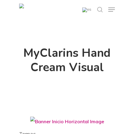
Skip
Menu
search
to
main
content
MyClarins Hand
Cream Visual