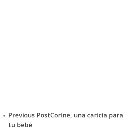
Frutas,
Hidratación
Higiene,
Hábitos,
Juegos,
Juguetes,
Maquillaje
Marcas
Moda
Música,
Navidad,
Niños
Piel,
Postres
Ropa.
Salud
Seguridad,
Sol
Tendencia,
Tratamiento,
Vacaciones,
Verano,
Previous Post
Corine, una caricia para
tu bebé