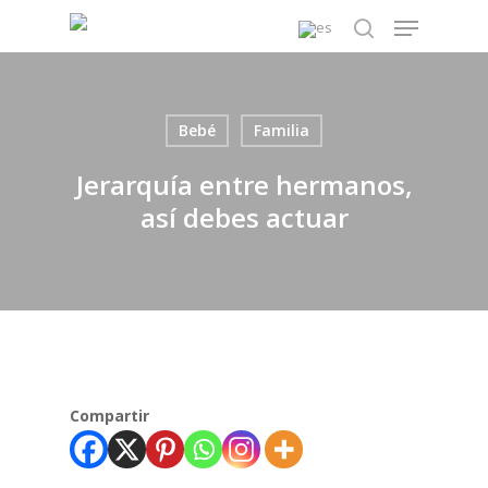
Skip
Menu
to
search
main
content
Bebé
Familia
Jerarquía entre hermanos,
así debes actuar
Compartir