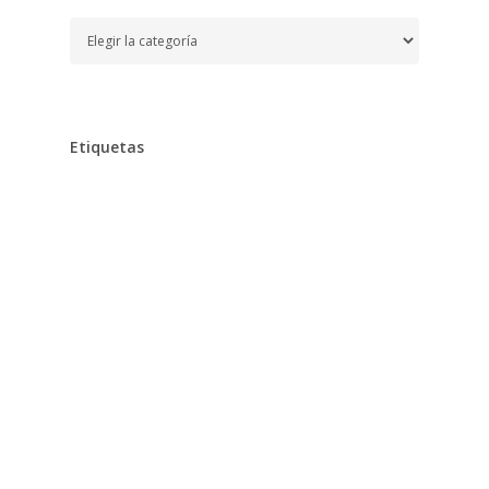
Temas
Etiquetas
Alimentación
Aprender
Aprendizaje,
Baño,
Bebe,
Bebés,
Belleza
Chocolates
Clarins
Cocina,
Colegio
Cuidados,
Desarrollo,
Dieta,
Diseño,
Diversión
Educación
Embarazo
Escuela,
Estimulación,