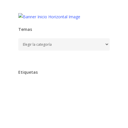
Temas
Temas
Etiquetas
Alimentación
Aprender
Aprendizaje,
Baño,
Bebe,
Bebés,
Belleza
Chocolates
Clarins
Cocina,
Colegio