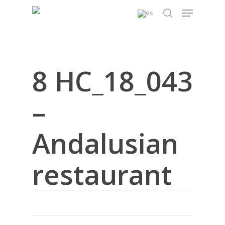
Skip
Menu
to
search
main
content
8 HC_18_043
–
Andalusian
restaurant