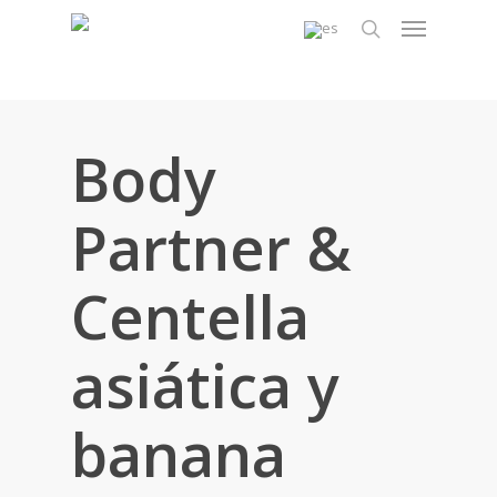
Skip
Menu
to
search
main
content
Body
Partner &
Centella
asiática y
banana