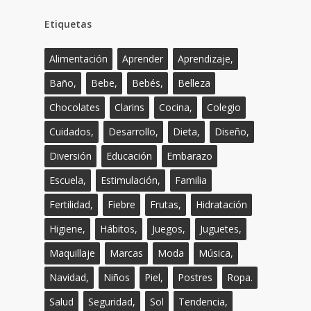
Etiquetas
Alimentación
Aprender
Aprendizaje,
Baño,
Bebe,
Bebés,
Belleza
Chocolates
Clarins
Cocina,
Colegio
Cuidados,
Desarrollo,
Dieta,
Diseño,
Diversión
Educación
Embarazo
Escuela,
Estimulación,
Familia
Fertilidad,
Fiebre
Frutas,
Hidratación
Higiene,
Hábitos,
Juegos,
Juguetes,
Maquillaje
Marcas
Moda
Música,
Navidad,
Niños
Piel,
Postres
Ropa.
Salud
Seguridad,
Sol
Tendencia,