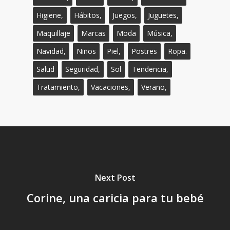
Higiene,
Hábitos,
Juegos,
Juguetes,
Maquillaje
Marcas
Moda
Música,
Navidad,
Niños
Piel,
Postres
Ropa.
Salud
Seguridad,
Sol
Tendencia,
Tratamiento,
Vacaciones,
Verano,
Next Post
Corine, una caricia para tu bebé