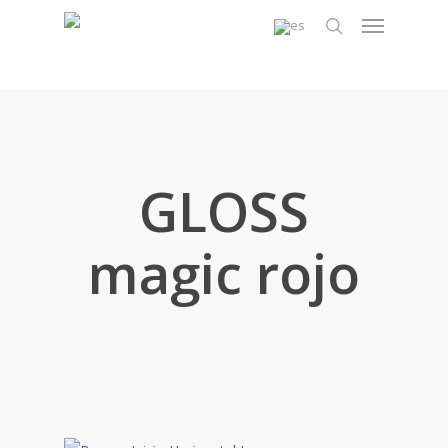
Skip
Menu
to
search
main
content
GLOSS
magic rojo