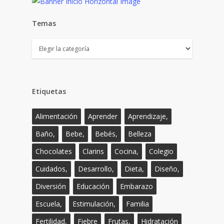
Temas
Temas
Etiquetas
Alimentación
Aprender
Aprendizaje,
Baño,
Bebe,
Bebés,
Belleza
Chocolates
Clarins
Cocina,
Colegio
Cuidados,
Desarrollo,
Dieta,
Diseño,
Diversión
Educación
Embarazo
Escuela,
Estimulación,
Familia
Fertilidad,
Fiebre
Frutas,
Hidratación