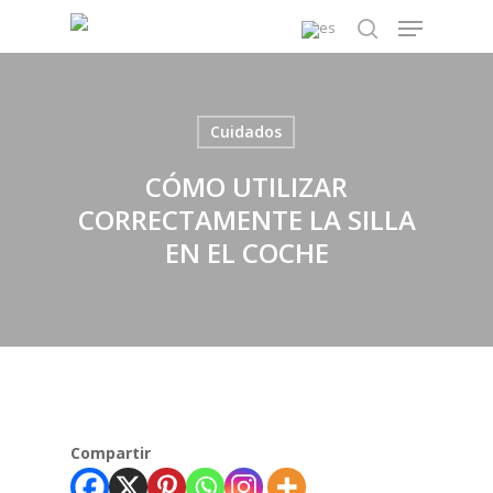
Skip
Menu
to
search
main
content
Cuidados
CÓMO UTILIZAR
CORRECTAMENTE LA SILLA
EN EL COCHE
Compartir