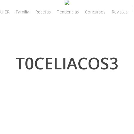
UJER
Familia
Recetas
Tendencias
Concursos
Revistas
T0CELIACOS3