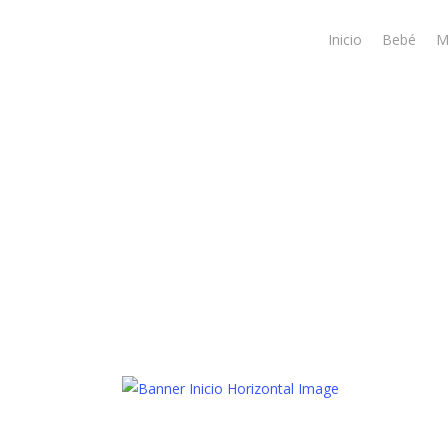
Skip
to
Inicio
Bebé
M
main
content