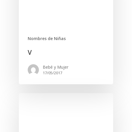
Nombres de Niñas
V
Bebé y Mujer
17/05/2017