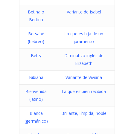
Betina o
Variante de Isabel
Bettina
Betsabé
La que es hija de un
(hebreo)
juramento
Betty
Diminutivo inglés de
Elizabeth
Bibiana
Variante de Viviana
Bienvenida
La que es bien recibida
(latino)
Blanca
Brillante, límpida, noble
(germánico)