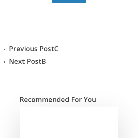
Previous Post
C
Next Post
B
Recommended For You