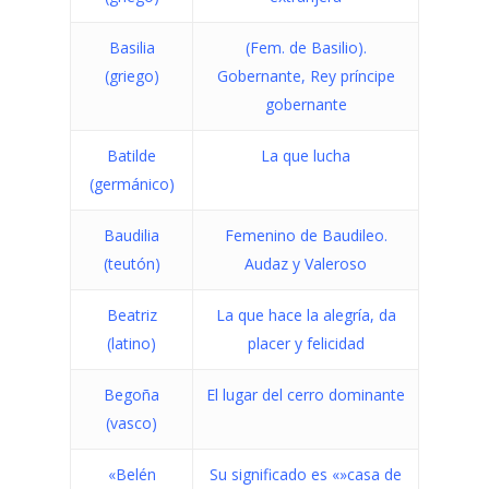
Basilia
(Fem. de Basilio).
(griego)
Gobernante, Rey príncipe
gobernante
Batilde
La que lucha
(germánico)
Baudilia
Femenino de Baudileo.
(teutón)
Audaz y Valeroso
Beatriz
La que hace la alegría, da
(latino)
placer y felicidad
Begoña
El lugar del cerro dominante
(vasco)
«Belén
Su significado es «»casa de