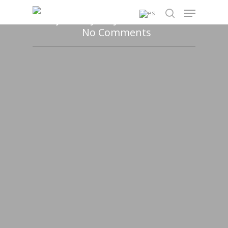
B
Skip
Menu
By
Bebé y Mujer
17/05/2017
to
search
No Comments
main
content