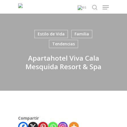
Skip
Menu
to
search
main
content
Estilo de Vida
Familia
Tendencias
Apartahotel Viva Cala
Mesquida Resort & Spa
Compartir