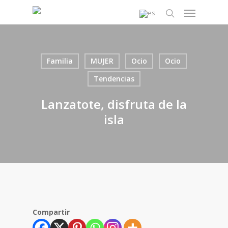
Skip
Menu
to
search
main
content
Familia
MUJER
Ocio
Ocio
Tendencias
Lanzatote, disfruta de la
isla
Compartir