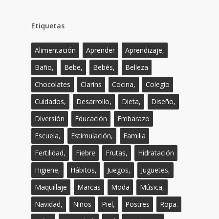
Etiquetas
Alimentación
Aprender
Aprendizaje,
Baño,
Bebe,
Bebés,
Belleza
Chocolates
Clarins
Cocina,
Colegio
Cuidados,
Desarrollo,
Dieta,
Diseño,
Diversión
Educación
Embarazo
Escuela,
Estimulación,
Familia
Fertilidad,
Fiebre
Frutas,
Hidratación
Higiene,
Hábitos,
Juegos,
Juguetes,
Maquillaje
Marcas
Moda
Música,
Navidad,
Niños
Piel,
Postres
Ropa.