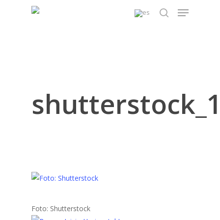
Skip
Menu
to
search
main
content
shutterstock_
Foto: Shutterstock