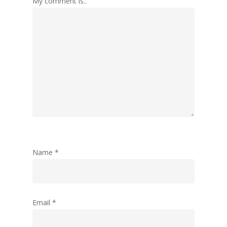
My comment is..
Name
*
Email
*