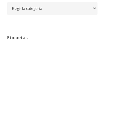
Temas
Etiquetas
Alimentación
Aprender
Aprendizaje,
Baño,
Bebe,
Bebés,
Belleza
Chocolates
Clarins
Cocina,
Colegio
Cuidados,
Desarrollo,
Dieta,
Diseño,
Diversión
Educación
Embarazo
Escuela,