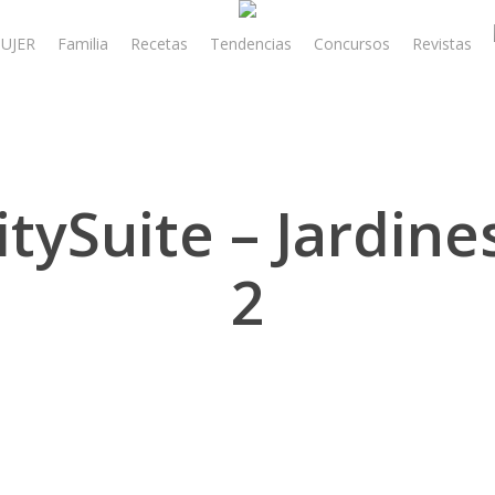
UJER
Familia
Recetas
Tendencias
Concursos
Revistas
tySuite – Jardine
2