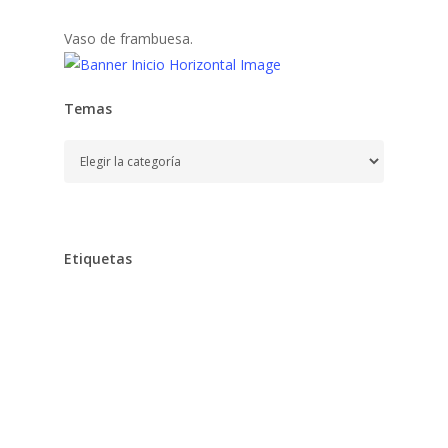
Vaso de frambuesa.
Temas
Temas
Etiquetas
Alimentación
Aprender
Aprendizaje,
Baño,
Bebe,
Bebés,
Belleza
Chocolates
Clarins
Cocina,
Colegio