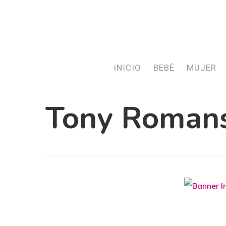
Skip
to
main
content
INICIO
BEBÉ
MUJER
Tony Roman