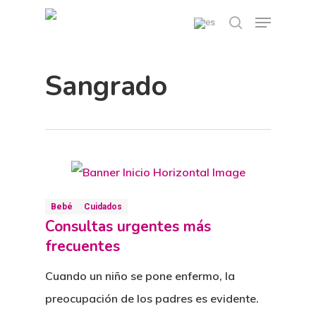
Skip
Menu
search
to
main
Sangrado
content
Bebé
Cuidados
Consultas urgentes más
frecuentes
Cuando un niño se pone enfermo, la
preocupación de los padres es evidente.