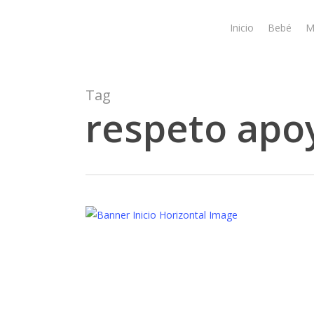
Skip
to
Inicio
Bebé
M
main
content
Tag
respeto apo