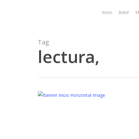
Skip
to
Inicio
Bebé
M
main
content
Tag
lectura,