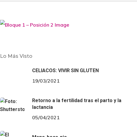
Niños
Tendencias
El sector infantil seduce al mundo árabe y
asiático
Lo Más Visto
ASEPRI, Asociación Española de Productos para la
CELIACOS: VIVIR SIN GLUTEN
Infancia, ha inaugurado la primavera con la
19/03/2021
organización del SHOW-ROOM KIDS WORLD SPAIN en
alencia, un evento único en el que 42 empresas…
Retorno a la fertilidad tras el parto y la
lactancia
05/04/2021