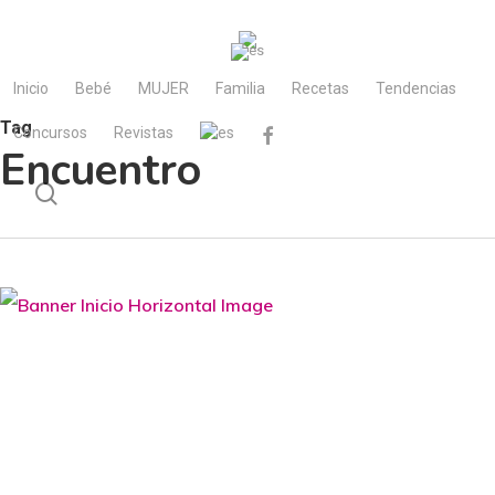
Skip
to
main
Inicio
Bebé
MUJER
Familia
Recetas
Tendencias
content
Tag
Concursos
Revistas
facebook
Encuentro
search