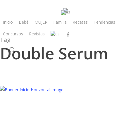
Skip
to
main
Inicio
Bebé
MUJER
Familia
Recetas
Tendencias
content
Concursos
Revistas
facebook
Tag
Double Serum
search