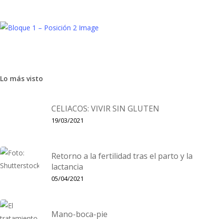
Belleza
MUJER
Lo más visto
Nuevo Double Serum de Clarins
INNOVACION 2024 nos trae una nueva generación del
CELIACOS: VIVIR SIN GLUTEN
emblemático serum de Clarins basado en una tecnología
19/03/2021
evolucionaria que cambiará el futuro de nuestra piel: la ciencia
e la epigenética.…
Retorno a la fertilidad tras el parto y la
lactancia
05/04/2021
Mano-boca-pie