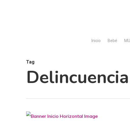
Skip
to
main
content
Inicio
Bebé
MU
Tag
Delincuencia